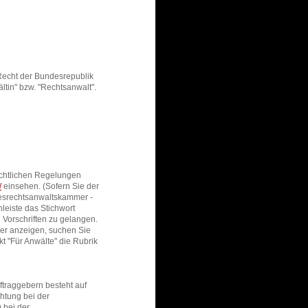
 Recht der Bundesrepublik
tin" bzw. "Rechtsanwalt".
echtlichen Regelungen
/
einsehen. (Sofern Sie der
desrechtsanwaltskammer -
hleiste das Stichwort
 Vorschriften zu gelangen.
ler anzeigen, suchen Sie
t "Für Anwälte" die Rubrik
ftraggebern besteht auf
chtung bei der
 bei der