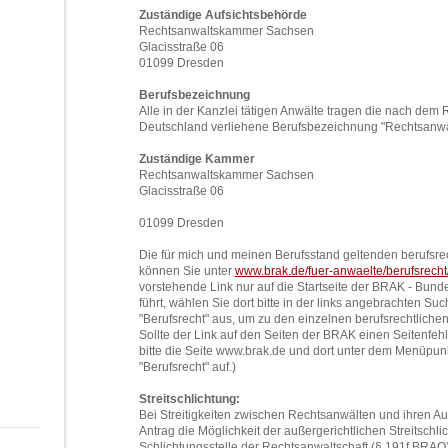
Zuständige Aufsichtsbehörde
Rechtsanwaltskammer Sachsen
Glacisstraße 06
01099 Dresden
Berufsbezeichnung
Alle in der Kanzlei tätigen Anwälte tragen die nach dem
Deutschland verliehene Berufsbezeichnung "Rechtsanwäl
Zuständige Kammer
Rechtsanwaltskammer Sachsen
Glacisstraße 06
01099 Dresden
Die für mich und meinen Berufsstand geltenden berufsr
können Sie unter
www.brak.de/fuer-anwaelte/berufsrecht
vorstehende Link nur auf die Startseite der BRAK - Bun
führt, wählen Sie dort bitte in der links angebrachten Suc
"Berufsrecht" aus, um zu den einzelnen berufsrechtlichen
Sollte der Link auf den Seiten der BRAK einen Seitenfeh
bitte die Seite www.brak.de und dort unter dem Menüpunk
"Berufsrecht" auf.)
Streitschlichtung:
Bei Streitigkeiten zwischen Rechtsanwälten und ihren Au
Antrag die Möglichkeit der außergerichtlichen Streitschli
Schlichtungsstelle der Rechtsanwaltschaft (§ 191f BRAO)