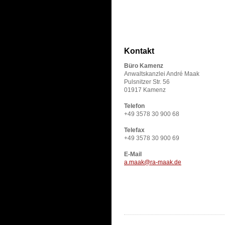
Kontakt
Büro Kamenz
Anwaltskanzlei André Maak
Pulsnitzer Str. 56
01917 Kamenz
Telefon
+49 3578 30 900 68
Telefax
+49 3578 30 900 69
E-Mail
a.maak@ra-maak.de